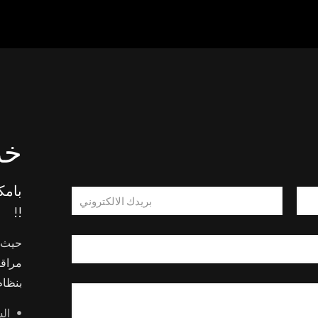
خد
بامك
!!
حيث ي
مراقب
بنظام
ال