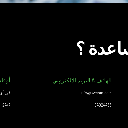
اعدة ؟
الهاتف & البريد الالكتروني
أوقا
info@kwcam.com
في أي 
24/7
94924433