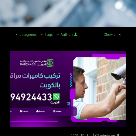
Categories
Tags
Authors
Show all
on
admin
أبريل 30, 2024