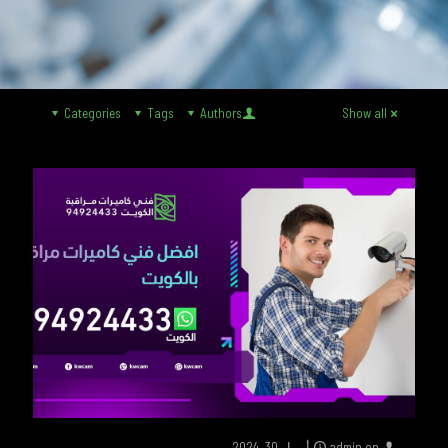
Categories
Tags
Authors
Show all
on
admin
أبريل 30, 2024