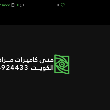
d more
0
0