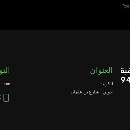
Rea
العنوان
التو
الكويت
m.com
حولي ، شارع بن عثمان
94924433