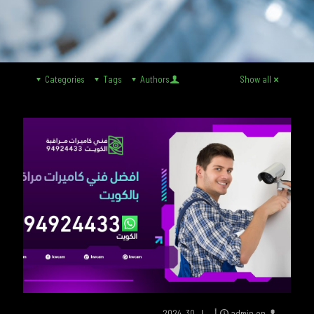
Categories
Tags
Authors
Show all
on
admin
أبريل 30, 2024