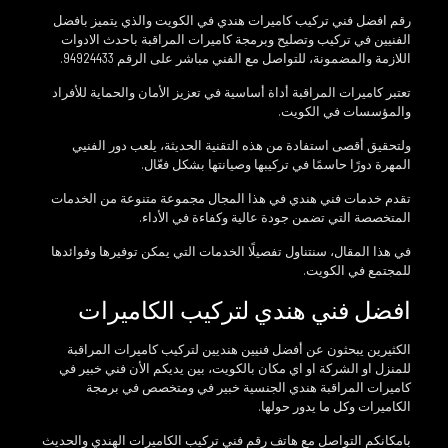
رقم افضل فني تركيب كاميرات هندي في الكويت والذي يتميز بافضل
الفنيين في تركيب وتصليح وبرمجة كاميرات المراقبة باحدث الادوات
اللازمة والمضمونة، للتواصل مع الفني مباشر على الرقم 94924433.
تعتبر كاميرات المراقبة أداة أساسية في تعزيز الأمان والحماية للأفراد
والمؤسسات في الكويت.
ولتحقيق أقصى استفادة من هذه التقنية الحديثة، يلعب دور الفنيي
المهرة دورًا حاسمًا في تركيبها وصيانتها بشكل فعّال.
تقدم خدمات فني هندي في هذا المجال مجموعة متنوعة من الخدمات
المتخصصة التي تضمن جودة عالية وكفاءة في الأداء.
في هذا المقال، سنتناول تفصيلًا الخدمات التي يمكن توفيرها وفوائدها
للمجتمع في الكويت.
افضل فني هندي لتركيب الكاميرات
الكثيرين يبحثون عن أفضل فنيين هنديين لتركيب كاميرات المراقبة
للمنزل او الشركة او اي مكان بالكويت، بين يديكم الأن فني خبير في
كاميرات المراقبة هندي الجنسية خبير في ومتخصص في برمجة
الكاميرات وكل ما يدور حولها.
بامكانكم التواصل مع هاتف رقم فني تركيب الكاميرات الهندي والحديث