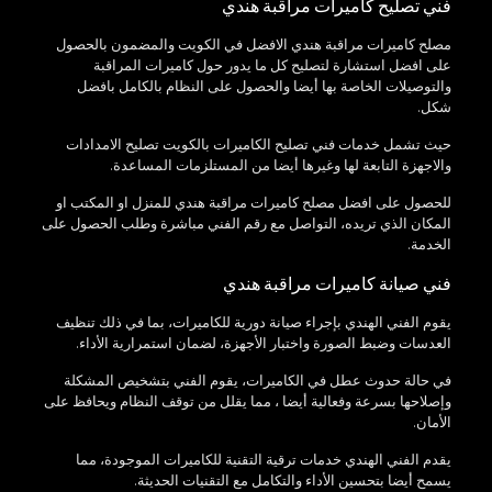
فني تصليح كاميرات مراقبة هندي
مصلح كاميرات مراقبة هندي الافضل في الكويت والمضمون بالحصول
على افضل استشارة لتصليح كل ما يدور حول كاميرات المراقبة
والتوصيلات الخاصة بها أيضا والحصول على النظام بالكامل بافضل
شكل.
حيث تشمل خدمات فني تصليح الكاميرات بالكويت تصليح الامدادات
والاجهزة التابعة لها وغيرها أيضا من المستلزمات المساعدة.
للحصول على افضل مصلح كاميرات مراقبة هندي للمنزل او المكتب او
المكان الذي تريده، التواصل مع رقم الفني مباشرة وطلب الحصول على
الخدمة.
فني صيانة كاميرات مراقبة هندي
يقوم الفني الهندي بإجراء صيانة دورية للكاميرات، بما في ذلك تنظيف
العدسات وضبط الصورة واختبار الأجهزة، لضمان استمرارية الأداء.
في حالة حدوث عطل في الكاميرات، يقوم الفني بتشخيص المشكلة
وإصلاحها بسرعة وفعالية أيضا ، مما يقلل من توقف النظام ويحافظ على
الأمان.
يقدم الفني الهندي خدمات ترقية التقنية للكاميرات الموجودة، مما
يسمح أيضا بتحسين الأداء والتكامل مع التقنيات الحديثة.