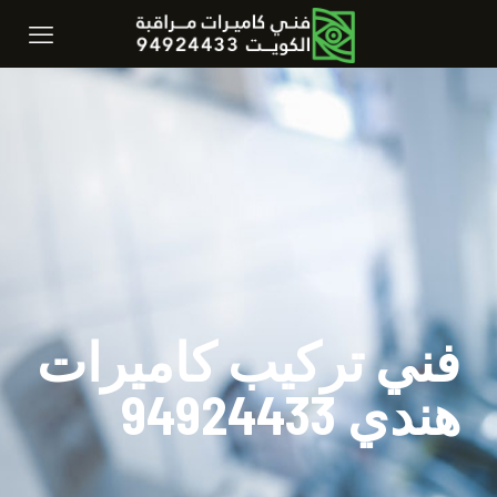
فني تركيب كاميرات
هندي 94924433