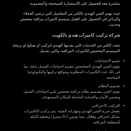
مباشرة معه للحصول على الاستشارة الصيحيحة والمضمونة.
حيث يهتم الفني الهندي بالكثير من التفاصيل التي ترضي العملاء
والزبائن في الحصول على افضل سيستم كاميرات مراقبة مخصص
وحديث.
شركة تركيب كاميرات هندي بالكويت
تتعدد الكثير من الخدمات التي يقدمها الهندي لتركيب او تصليح او برمجة
السيستم المخصص لكاميرات المراقبة، والتي تشمل :
تقييم الاحتياجات.
يقوم الفني الهندي المتخصص بتقييم احتياجات العميل بدقة، بما
في ذلك عدد الكاميرات المطلوبة ومواقع تركيبها والتكنولوجيا
المناسبة.
تصميم النظام.
يقوم الفني بتصميم نظام مراقبة مخصص يلبي احتياجات العميل
ويضمن الأمان والحماية الشاملة للمكان المستهدف.
التركيب الاحترافي.
بفضل خبرة الفني الهندي ومهاراته الفنية، يتم تركيب الكاميرات
بشكل احترافي وفعّال، مما يضمن أداءً متميزًا وتغطية كاملة
للمنطقة المراقبة.